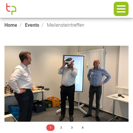
Home
Events
Meilensteintreffen
1
2
3
4